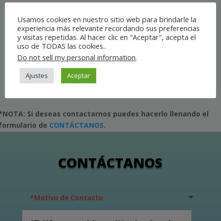
También puedes escuchar la programación de
Usamos cookies en nuestro sitio web para brindarle la
la radio a la hora que quieras.
experiencia más relevante recordando sus preferencias
y visitas repetidas. Al hacer clic en "Aceptar", acepta el
Si deseas conocer más de ésta radio, puedes
uso de TODAS las cookies..
entrar
aquí a su página web
, visitar su
Do not sell my personal information
.
Facebook
o descargar su app dando click en
Ajustes
Aceptar
AQUÍ.
*NOTA: Si deseas contactarnos puedes hacerlo llenando el
formulario de
CONTÁCTANOS.
CONTÁCTANOS